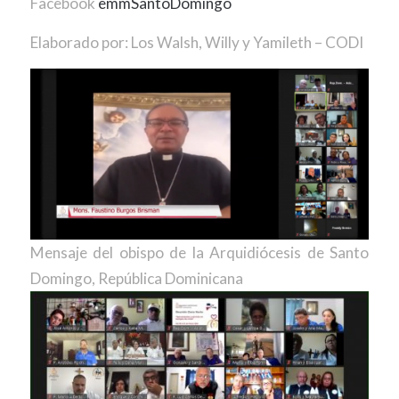
Facebook
emmSantoDomingo
Elaborado por: Los Walsh, Willy y Yamileth – CODI
Mensaje del obispo de la Arquidiócesis de Santo
Domingo, República Dominicana