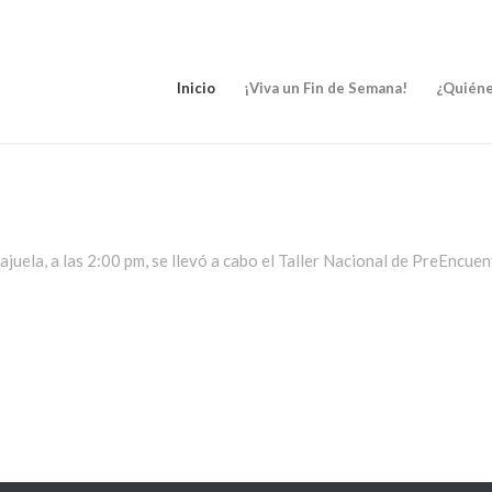
Inicio
¡Viva un Fin de Semana!
¿Quién
juela, a las 2:00 pm, se llevó a cabo el Taller Nacional de PreEncuen