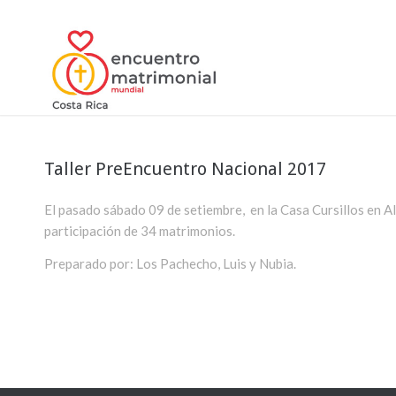
Taller PreEncuentro Nacional 2017
El pasado sábado 09 de setiembre, en la Casa Cursillos en Ala
participación de 34 matrimonios.
Preparado por: Los Pachecho, Luis y Nubia.