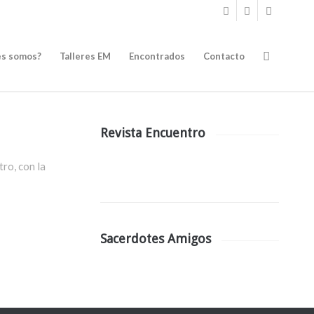
es somos?
Talleres EM
Encontrados
Contacto
Revista Encuentro
tro, con la
Sacerdotes Amigos