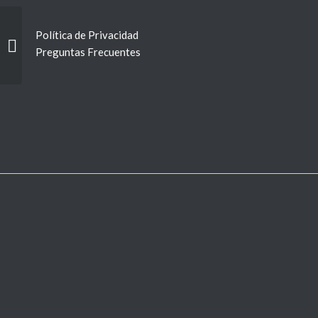
Política de Privacidad
LDA_cuidemos_nuestro_hogar_Atenas_20170827
Preguntas Frecuentes