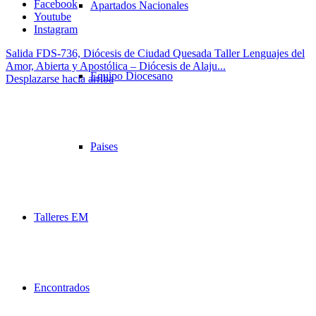
Facebook
Apartados Nacionales
Youtube
Instagram
Salida FDS-736, Diócesis de Ciudad Quesada
Taller Lenguajes del
Amor, Abierta y Apostólica – Diócesis de Alaju...
Equipo Diocesano
Desplazarse hacia arriba
Paises
Talleres EM
Encontrados