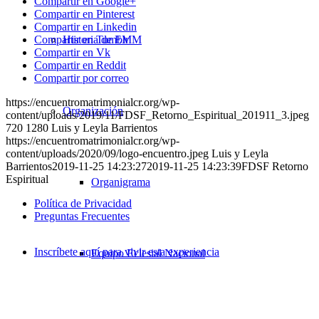
Compartir en Google+
Compartir en Pinterest
Compartir en Linkedin
Historia de EMM
Compartir en Tumblr
Compartir en Vk
Compartir en Reddit
Compartir por correo
https://encuentromatrimonialcr.org/wp-
Organización
content/uploads/2019/11/FDSF_Retorno_Espiritual_201911_3.jpeg
720
1280
Luis y Leyla Barrientos
https://encuentromatrimonialcr.org/wp-
content/uploads/2020/09/logo-encuentro.jpeg
Luis y Leyla
Barrientos
2019-11-25 14:23:27
2019-11-25 14:23:39
FDSF Retorno
Espiritual
Organigrama
Política de Privacidad
Preguntas Frecuentes
Inscríbete aquí para vivir esta experiencia
Equipo Eclesial Nacional