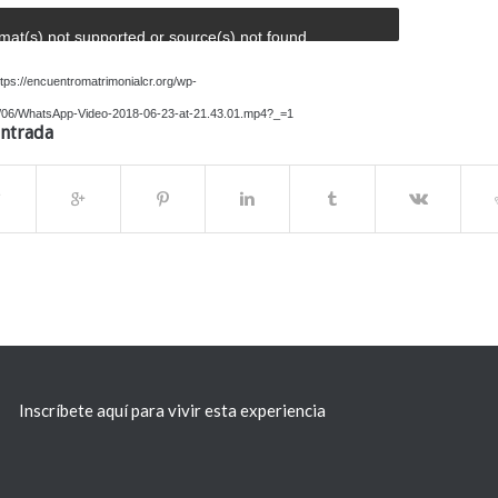
mat(s) not supported or source(s) not found
tps://encuentromatrimonialcr.org/wp-
8/06/WhatsApp-Video-2018-06-23-at-21.43.01.mp4?_=1
entrada
Inscríbete aquí para vivir esta experiencia