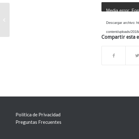
Media error: For
Primer ganador de la rifa de
incentivos del Bono Ganador 2018
Descargar archivo: ht
content/uploads/201
Compartir esta 
Política de Privacidad
Preguntas Frecuentes