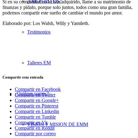
¿Qué es un FDS?
Si en su comunidad no lo han adquirido, llame a su matrimonio de
finanzas y pídalo, porque solo juntos, todos como una gran familia,
podemos compartir este sueño de cambiar el mundo por amor.
Elaborado por: Los Walsh, Willy y Yamileth.
Testimonios
Talleres EM
Compartir esta entrada
Compartir en Facebook
¿Quiénes somos?
Compartir en Twitter
Compartir en Google+
Compartir en Pinterest
Compartir en Linkedin
Compartir en Tumblr
Compartir en Vk
VISION Y MISION DE EMM
Compartir en Reddit
Compartir por correo