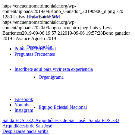
https://encuentromatrimonialcr.org/wp-
content/uploads/2019/09/Bono_Ganador_20190906_d.png
720
Historia de EMM
1280
Luis y Leyla Barrientos
https://encuentromatrimonialcr.org/wp-
content/uploads/2020/09/logo-encuentro.jpeg
Luis y Leyla
Barrientos
2019-09-06 19:57:21
2019-09-06 19:57:28
Bono ganador
2019 - Avance Agosto-2019
Organización
Política de Privacidad
Preguntas Frecuentes
Inscríbete aquí para vivir esta experiencia
Organigrama
Facebook
Youtube
Equipo Eclesial Nacional
Instagram
Salida FDS-732, Arquidiócesis de San José
Salida FDS-733,
Arquidiócesis de San José
Desplazarse hacia arriba