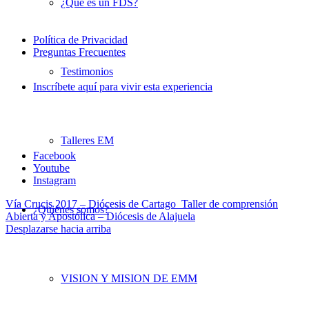
¿Qué es un FDS?
Política de Privacidad
Preguntas Frecuentes
Testimonios
Inscríbete aquí para vivir esta experiencia
Talleres EM
Facebook
Youtube
Instagram
Vía Crucis 2017 – Diócesis de Cartago
Taller de comprensión
¿Quiénes somos?
Abierta y Apostólica – Diócesis de Alajuela
Desplazarse hacia arriba
VISION Y MISION DE EMM