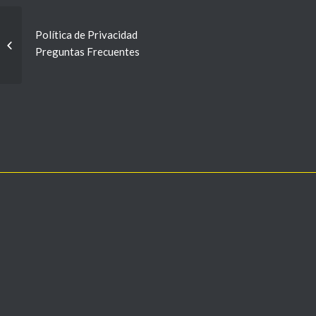
Asignación de bonos
Política de Privacidad
por comunidad –
Preguntas Frecuentes
Apartado Nacional de
Finanzas